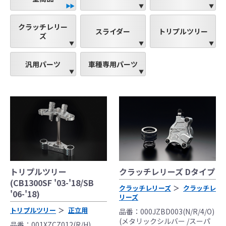
クラッチレリー
スライダー
トリプルツリー
ズ
汎用パーツ
車種専用パーツ
●当HP内では、マフラーの取付けイメージをわ
かりやすくするために一般車両に装着した写
真を使用しております。
トリプルツリー
クラッチレリーズ Dタイプ
●レーシングパーツはサーキットにおけるスポ
(CB1300SF '03-'18/SB
ーツ走行ならびにレース使用を目的としてお
クラッチレリーズ
クラッチレ
'06-'18)
リーズ
り公道（※）での使用は出来ません。
●国内で開催される全ての競技に対応するわけ
トリプルツリー
正立用
品番：000JZBD003(N/R/4/O)
(メタリックシルバー /スーパ
ではございません。
品番：001XZCZ012(R/H)