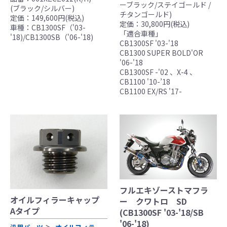
ーブラック/ステイゴールド /
(ブラック/シルバー)
レースでの使用に際しては、主催者が発行す
チタンゴールド)
定価：149,600円(税込)
る競技規則を確認の上、お客様ご自身の判断
定価：30,800円(税込)
車種：CB1300SF（'03-
により装着をお願い致します。
「適合車種」
'18)/CB1300SB（'06-'18)
CB1300SF '03-'18
●取り付けについては専門の資格と知識・経験
CB1300 SUPER BOLD'OR
を有した整備士が、指定のサービスマニュア
'06-'18
ル、指定の基準に基づいた取り付けを行って
CB1300SF -'02 、X-4 、
ください。
CB1100 '10-’18
CB1100 EX/RS '17-
なお、取付時、使用時、その他で起きた全て
の事故、故障に対し保険、保証等は一切無
く、商品の返品、クレーム等も受付できませ
んので、あらかじめご了承ください。
●商品の仕様・価格につきましては事前の予告
無く変更となる場合がありますので了承願い
ます。
●商品は、予告無く販売終了する場合がありま
フルエキゾーストマフラ
すのでご了承願います。
オイルフィラーキャップ
ー クワトロ SD
Aタイプ
(CB1300SF '03-'18/SB
'06-'18)