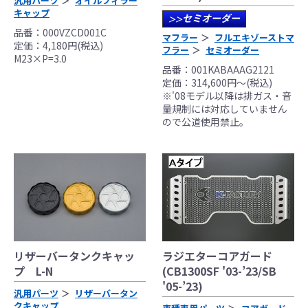
汎用パーツ
オイルフィラー
キャップ
セミオーダー
>>
品番：000VZCD001C
マフラー
フルエキゾーストマ
定価：4,180円(税込)
フラー
セミオーダー
M23×P=3.0
品番：001KABAAAG2121
定価：314,600円～(税込)
※'08モデル以降は排ガス・音
量規制には対応していません
ので公道使用禁止。
リザーバータンクキャッ
ラジエターコアガード
プ L-N
(CB1300SF '03-’23/SB
'05-’23)
汎用パーツ
リザーバータン
クキャップ