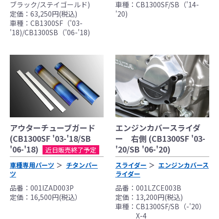
ブラック/ステイゴールド)
車種：CB1300SF/SB（'14-
定価：63,250円(税込)
'20)
車種：CB1300SF（'03-
'18)/CB1300SB（'06-'18)
アウターチューブガード
エンジンカバースライダ
(CB1300SF '03-'18/SB
ー 右側 (CB1300SF '03-
'06-'18)
'20/SB '06-'20)
近日販売終了予定
車種専用パーツ
チタンパー
スライダー
エンジンカバース
ツ
ライダー
品番：001IZAD003P
品番：001LZCE003B
定価：16,500円(税込）
定価：13,200円(税込)
車種：CB1300SF/SB（-'20）
X-4